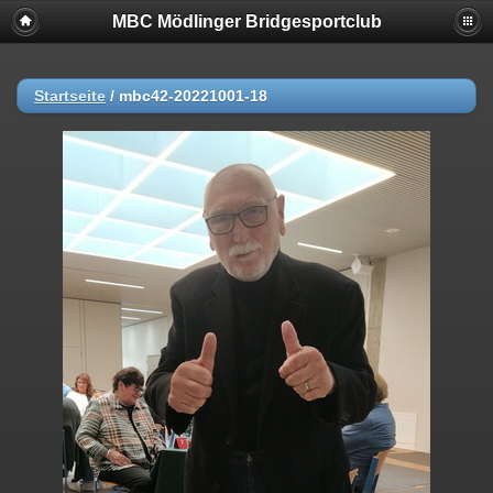
MBC Mödlinger Bridgesportclub
Startseite
/
mbc42-20221001-18