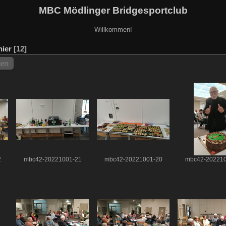
MBC Mödlinger Bridgesportclub
Willkommen!
ier
12
hen
2
mbc42-20221001-21
mbc42-20221001-20
mbc42-202210