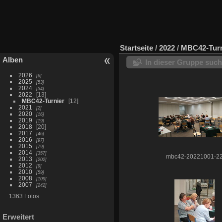
Startseite
/
2022
/
MBC42-Turn
Alben
In dieser Gruppe suc
2026
6
2025
53
2024
34
2022
13
MBC42-Turnier
12
2021
2
2020
16
2019
19
2018
20
2017
46
2016
97
2015
79
2014
357
mbc42-20221001-2
2013
202
2012
9
2010
59
2008
109
2007
242
1363 Fotos
Erweitert