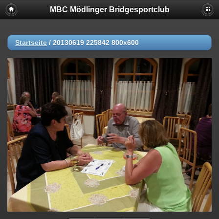
MBC Mödlinger Bridgesportclub
Startseite
/
20130619 225842 800x600