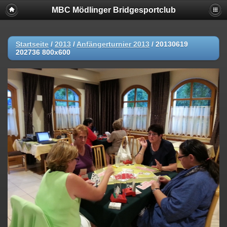
MBC Mödlinger Bridgesportclub
Startseite
/
2013
/
Anfängerturnier 2013
/
20130619
202736 800x600