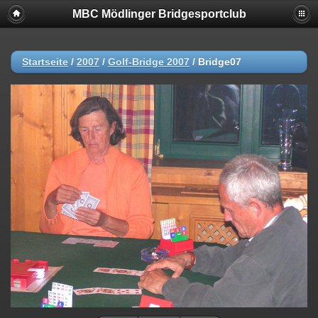
MBC Mödlinger Bridgesportclub
Startseite
/
2007
/
Golf-Bridge 2007
/
Bridge07