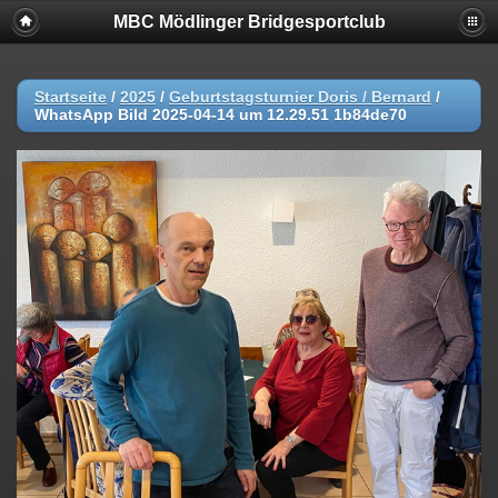
MBC Mödlinger Bridgesportclub
Startseite
/
2025
/
Geburtstagsturnier Doris / Bernard
/
WhatsApp Bild 2025-04-14 um 12.29.51 1b84de70