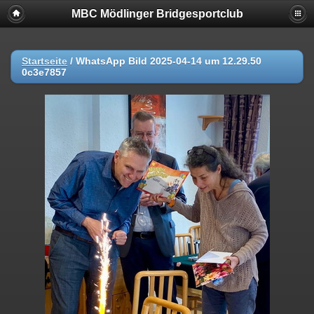
MBC Mödlinger Bridgesportclub
Startseite
/
WhatsApp Bild 2025-04-14 um 12.29.50
0c3e7857