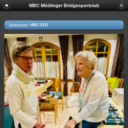
MBC Mödlinger Bridgesportclub
Startseite
/
IMG 2411