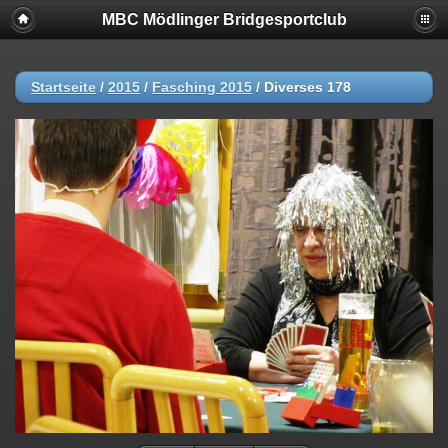
MBC Mödlinger Bridgesportclub
Startseite
/
2015
/
Fasching 2015
/
Diverses 178