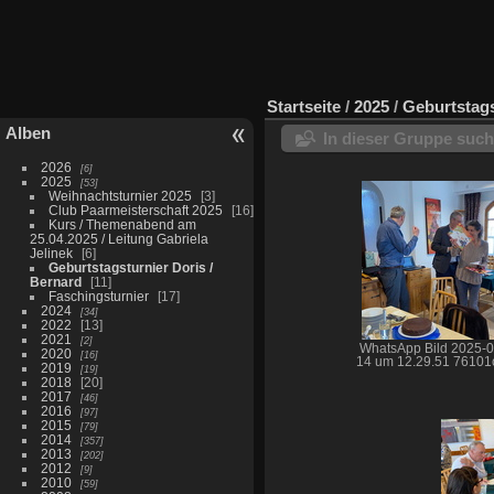
Startseite
/
2025
/
Geburtstags
Alben
In dieser Gruppe suc
2026
6
2025
53
Weihnachtsturnier 2025
3
Club Paarmeisterschaft 2025
16
Kurs / Themenabend am
25.04.2025 / Leitung Gabriela
Jelinek
6
Geburtstagsturnier Doris /
Bernard
11
Faschingsturnier
17
2024
34
2022
13
2021
2
WhatsApp Bild 2025-0
2020
16
14 um 12.29.51 76101
2019
19
2018
20
2017
46
2016
97
2015
79
2014
357
2013
202
2012
9
2010
59