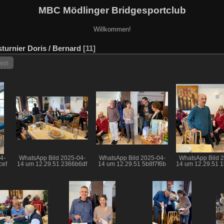
MBC Mödlinger Bridgesportclub
Willkommen!
turnier Doris / Bernard
11
hen
4-
WhatsApp Bild 2025-04-
WhatsApp Bild 2025-04-
WhatsApp Bild 
cef
14 um 12.29.51 2366b6df
14 um 12.29.51 5b8f7f6b
14 um 12.29.51 